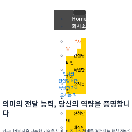
콘
텐
츠
Home
로
회사소
건
개
너
인사
뛰
말
기
컨설팅
비전
특별한
인사말
가치
컨설팅 비전
오시는
특별한 가치
길
오시는 길
컨설팅
의미의 전달 능력, 당신의 역량을 증명합니
과정
다
신청안
내
대상안
커뮤니케이션은 단순한 기술을 넘어, 비즈니스 성패를 결정짓는 핵심 전략입