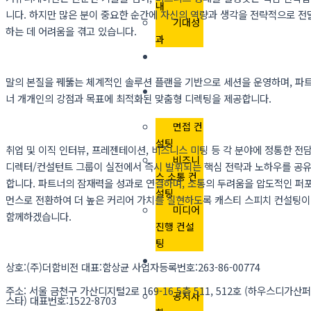
내
니다. 하지만 많은 분이 중요한 순간에 자신의 역량과 생각을 전략적으로 전
기대성
하는 데 어려움을 겪고 있습니다.
과
컨설턴
트
말의 본질을 꿰뚫는 체계적인 솔루션 플랜을 기반으로 세션을 운영하며, 파
프로그
너 개개인의 강점과 목표에 최적화된 맞춤형 디렉팅을 제공합니다.
램
면접 컨
설팅
취업 및 이직 인터뷰, 프레젠테이션, 비즈니스 미팅 등 각 분야에 정통한 전
비즈니
디렉터/컨설턴트 그룹이 실전에서 즉시 발휘되는 핵심 전략과 노하우를 공
스 소통 컨
합니다. 파트너의 잠재력을 성과로 연결하며, 소통의 두려움을 압도적인 퍼
설팅
먼스로 전환하여 더 높은 커리어 가치를 실현하도록 캐스티 스피치 컨설팅이
미디어
함께하겠습니다.
진행 컨설
팅
커뮤니
상호:(주)더함비전 대표:함상균 사업자등록번호:263-86-00774
티
주소: 서울 금천구 가산디지털2로 169-16 5층 511, 512호 (하우스디가산퍼
공지사
스타) 대표번호:1522-8703