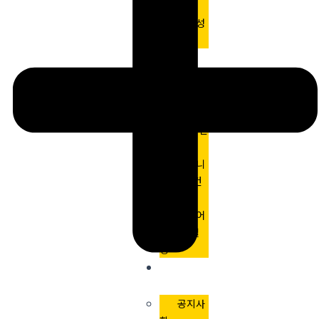
내
기대성
과
컨설턴
트
프로그
램
면접 컨
설팅
비즈니
스 소통 컨
설팅
미디어
진행 컨설
팅
커뮤니
티
공지사