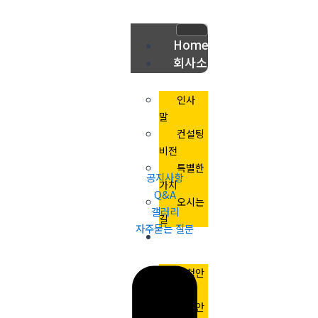
콘
텐
츠
Home
로
회사소
건
개
너
인사
뛰
말
기
컨설팅
비전
특별한
공지사항
가치
Q&A
오시는
갤러리
길
자주묻는 질문
컨설팅
과정
신청안
내
대상안