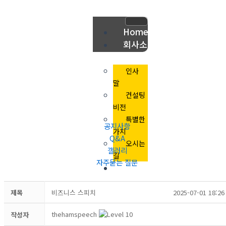
콘
텐
츠
Home
로
회사소
건
개
너
인사
뛰
말
기
컨설팅
비전
특별한
공지사항
가치
Q&A
오시는
갤러리
길
자주묻는 질문
컨설팅
과정
제목
비즈니스 스피치
2025-07-01 18:26
신청안
내
thehamspeech
작성자
대상안