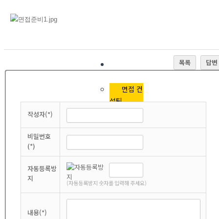
내
기대성
과
컨설턴
트
프로그
목록
답변
램
면접 컨
설팅
비즈니
작성자(*)
스 소통 컨
설팅
비밀번호
(*)
미디어
진행 컨설
자동등록방
팅
지
커뮤니
(자동등록방지 숫자를 입력해 주세요)
티
공지사
내용(*)