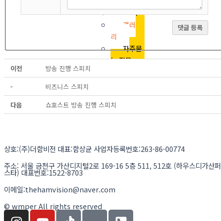
항
Q&A
갤러
댓글 등록
리
자주묻
는 질문
이전
방송 진행 스피치
-
비즈니스 스피치
X
다음
쇼호스트 방송 진행 스피치
상호:(주)더함비전 대표:함상균 사업자등록번호:263-86-00774
주소: 서울 금천구 가산디지털2로 169-16 5층 511, 512호 (하우스디가산퍼
스타) 대표번호:1522-8703
이메일:thehamvision@naver.com
© wmper All rights reserved
I
Y
T
I
P