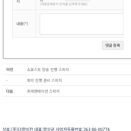
지
(자동등록방지 숫자를 입력해 주세요)
내용(*)
댓글 등록
이전
쇼호스트 방송 진행 스피치
-
회의 진행 준비 스피치
다음
프레젠테이션 스피치
상호:(주)더함비전 대표:함상균 사업자등록번호:263-86-00774